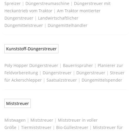
Spreizer
|
Düngerstreumaschine
|
Düngerstreuer mit
Heckantrieb vom Traktor
|
Am Traktor montierter
Düngerstreuer
|
Landwirtschaftlicher
Düngemittelstreuer
|
Düngemittelhändler
Kunststoff-Düngerstreuer
Poly Hopper Düngerstreuer
|
Bauernsprüher
|
Planierer zur
Feldvorbereitung
|
Düngerstreuer
|
Düngerstreuer
|
Streuer
für Ackerschlepper
|
Saatsalzstreuer
|
Düngemittelspender
Miststreuer
Mistwagen
|
Miststreuer
|
Miststreuer in voller
Größe
|
Tiermiststreuer
|
Bio-Güllestreuer
|
Miststreuer für