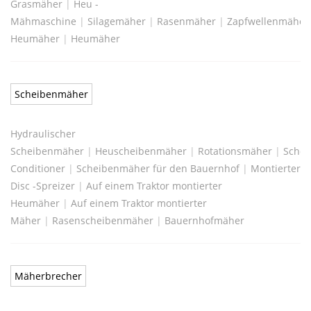
Grasmäher
|
Heu -
Mähmaschine
|
Silagemäher
|
Rasenmäher
|
Zapfwellenmäher
Heumäher
|
Heumäher
Scheibenmäher
Hydraulischer
Scheibenmäher
|
Heuscheibenmäher
|
Rotationsmäher
|
Schei
Conditioner
|
Scheibenmäher für den Bauernhof
|
Montierter
Disc -Spreizer
|
Auf einem Traktor montierter
Heumäher
|
Auf einem Traktor montierter
Mäher
|
Rasenscheibenmäher
|
Bauernhofmäher
Mäherbrecher