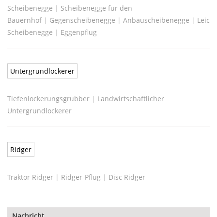
Scheibenegge
|
Scheibenegge für den
Bauernhof
|
Gegenscheibenegge
|
Anbauscheibenegge
|
Leich
Scheibenegge
|
Eggenpflug
Untergrundlockerer
Tiefenlockerungsgrubber
|
Landwirtschaftlicher
Untergrundlockerer
Ridger
Traktor Ridger
|
Ridger-Pflug
|
Disc Ridger
Nachricht