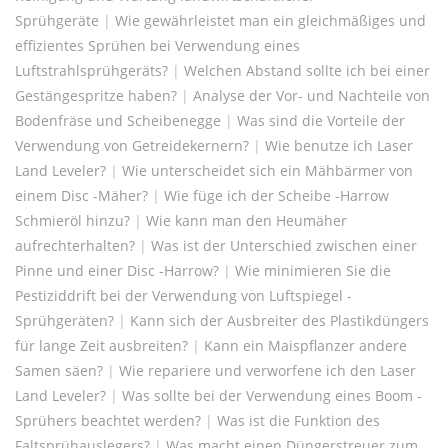
Sprühgeräte
|
Wie gewährleistet man ein gleichmäßiges und
effizientes Sprühen bei Verwendung eines
Luftstrahlsprühgeräts?
|
Welchen Abstand sollte ich bei einer
Gestängespritze haben?
|
Analyse der Vor- und Nachteile von
Bodenfräse und Scheibenegge
|
Was sind die Vorteile der
Verwendung von Getreidekernern?
|
Wie benutze ich Laser
Land Leveler?
|
Wie unterscheidet sich ein Mähbärmer von
einem Disc -Mäher?
|
Wie füge ich der Scheibe -Harrow
Schmieröl hinzu?
|
Wie kann man den Heumäher
aufrechterhalten?
|
Was ist der Unterschied zwischen einer
Pinne und einer Disc -Harrow?
|
Wie minimieren Sie die
Pestiziddrift bei der Verwendung von Luftspiegel -
Sprühgeräten?
|
Kann sich der Ausbreiter des Plastikdüngers
für lange Zeit ausbreiten?
|
Kann ein Maispflanzer andere
Samen säen?
|
Wie repariere und verworfene ich den Laser
Land Leveler?
|
Was sollte bei der Verwendung eines Boom -
Sprühers beachtet werden?
|
Was ist die Funktion des
Faltsprühauslegers?
|
Was macht einen Düngerstreuer zum