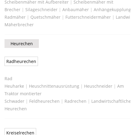
Scheibenmäher mit Aufbereiter
|
Scheibenmäher mit
Brecher
|
Silageschneider
|
Anbaumäher
|
Anhängekupplungs
Radmäher
|
Quetschmäher
|
Futterschneidermäher
|
Landwirts
Mäherbrecher
Heurechen
Radheurechen
Rad
Heuharke
|
Heuschnittenausrüstung
|
Heuschneider
|
Am
Traktor montierter
Schwader
|
Feldheurechen
|
Radrechen
|
Landwirtschaftlicher
Heurechen
Kreiselrechen