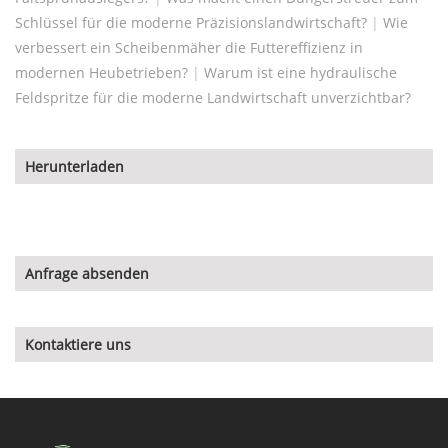
Schlüssel für die moderne Präzisionslandwirtschaft?
|
Wie
verbessert ein Scheibenmäher die Futtereffizienz in
modernen Heubetrieben?
|
Warum ist eine hydraulische
Feldspritze für die moderne Landwirtschaft unverzichtbar?
Herunterladen
Anfrage absenden
Kontaktiere uns