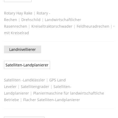
Rotary Hay Rake
|
Rotary -
Rechen
|
Drehschild
|
Landwirtschaftlicher
Rasenrechen
|
Kreiseltraktorschwader
|
Feldheuradrechen
|
Gr
mit Kreiselrad
Landnivellierer
Satelliten-Landplanierer
Satelliten -Landklässler
|
GPS Land
Leveler
|
Satellitengrader
|
Satelliten-
Landplanierer
|
Planiermaschine für landwirtschaftliche
Betriebe
|
Flacher Satelliten-Landplanierer