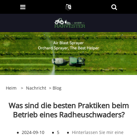
Heim
>
Nachricht
>
Blog
Was sind die besten Praktiken beim
Betrieb eines Radheuschwaders?
●
2024-09-10
●
5
●
Hinterlassen Sie mir eine