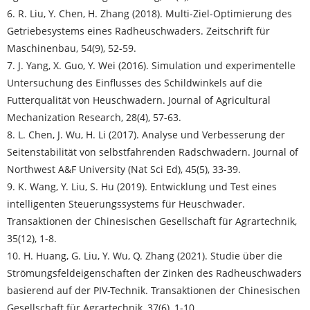
6. R. Liu, Y. Chen, H. Zhang (2018). Multi-Ziel-Optimierung des
Getriebesystems eines Radheuschwaders. Zeitschrift für
Maschinenbau, 54(9), 52-59.
7. J. Yang, X. Guo, Y. Wei (2016). Simulation und experimentelle
Untersuchung des Einflusses des Schildwinkels auf die
Futterqualität von Heuschwadern. Journal of Agricultural
Mechanization Research, 28(4), 57-63.
8. L. Chen, J. Wu, H. Li (2017). Analyse und Verbesserung der
Seitenstabilität von selbstfahrenden Radschwadern. Journal of
Northwest A&F University (Nat Sci Ed), 45(5), 33-39.
9. K. Wang, Y. Liu, S. Hu (2019). Entwicklung und Test eines
intelligenten Steuerungssystems für Heuschwader.
Transaktionen der Chinesischen Gesellschaft für Agrartechnik,
35(12), 1-8.
10. H. Huang, G. Liu, Y. Wu, Q. Zhang (2021). Studie über die
Strömungsfeldeigenschaften der Zinken des Radheuschwaders
basierend auf der PIV-Technik. Transaktionen der Chinesischen
Gesellschaft für Agrartechnik, 37(6), 1-10.