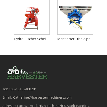
Hydraulischer Scheibenmäher
Montierter Disc -Spreizer
Tel:
+86-15132400201
Email:
Catherine@harvestermachinery.com
Adresse:
Fuxing Road, High-Tech-Bezirk, Stadt Baoding,