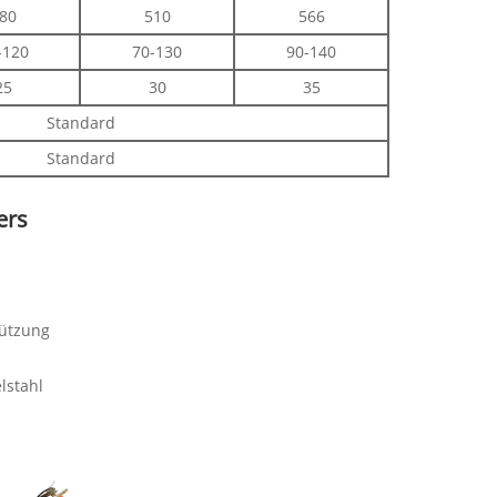
80
510
566
-120
70-130
90-140
25
30
35
Standard
Standard
ers
tützung
lstahl