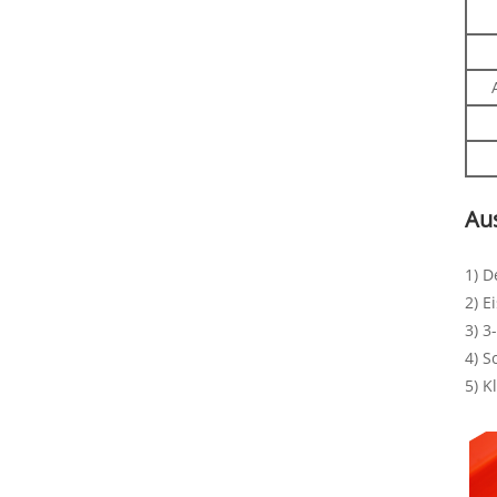
Au
1) D
2) E
3) 3
4) 
5) K