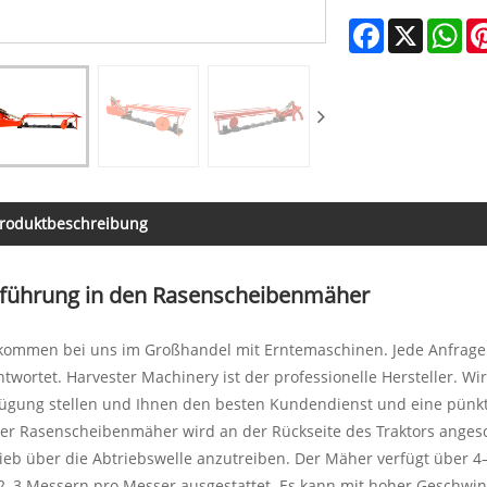
Facebook
X
Wh
roduktbeschreibung
nführung in den Rasenscheibenmäher
lkommen bei uns im Großhandel mit Erntemaschinen. Jede Anfrage
twortet. Harvester Machinery ist der professionelle Hersteller.
ügung stellen und Ihnen den besten Kundendienst und eine pünktl
er Rasenscheibenmäher wird an der Rückseite des Traktors anges
ieb über die Abtriebswelle anzutreiben. Der Mäher verfügt über 4–
2–3 Messern pro Messer ausgestattet. Es kann mit hoher Geschwindi