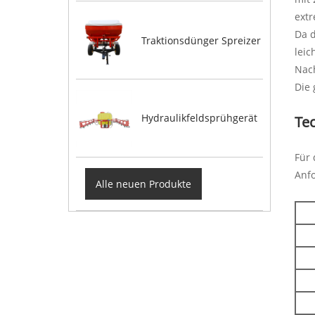
ext
Da d
Traktionsdünger Spreizer
leic
Nac
Die 
Hydraulikfeldsprühgerät
Te
Für
Anf
Alle neuen Produkte