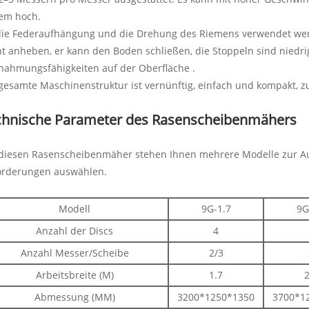
rem hoch.
ie Federaufhängung und die Drehung des Riemens verwendet werden
ht anheben, er kann den Boden schließen, die Stoppeln sind niedrig
hahmungsfähigkeiten auf der Oberfläche .
gesamte Maschinenstruktur ist vernünftig, einfach und kompakt, z
chnische Parameter des Rasenscheibenmähers
 diesen Rasenscheibenmäher stehen Ihnen mehrere Modelle zur Au
orderungen auswählen.
Modell
9G-1.7
9G
Anzahl der Discs
4
Anzahl Messer/Scheibe
2/3
Arbeitsbreite (M)
1.7
2
Abmessung (MM)
3200*1250*1350
3700*1