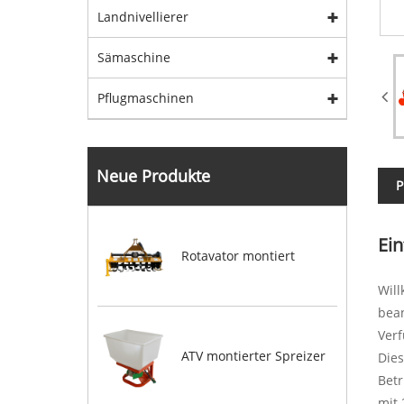
Landnivellierer
Sämaschine
Pflugmaschinen
Neue Produkte
P
Ei
Rotavator montiert
Wil
bean
Verf
ATV montierter Spreizer
Dies
Betr
mit 