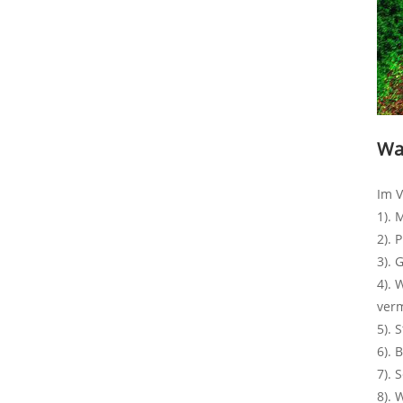
Wa
Im V
1). 
2). 
3). 
4). 
ver
5). 
6). 
7). 
8). 