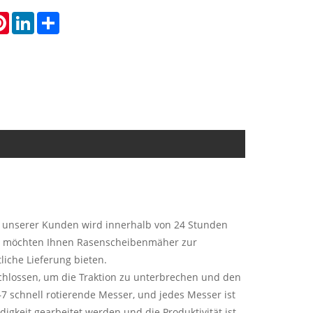
atsApp
Pinterest
LinkedIn
Share
 unserer Kunden wird innerhalb von 24 Stunden
 Wir möchten Ihnen Rasenscheibenmäher zur
iche Lieferung bieten.
chlossen, um die Traktion zu unterbrechen und den
7 schnell rotierende Messer, und jedes Messer ist
gkeit gearbeitet werden und die Produktivität ist