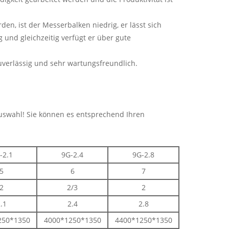
, ist der Messerbalken niedrig, er lässt sich
 und gleichzeitig verfügt er über gute
uverlässig und sehr wartungsfreundlich.
swahl! Sie können es entsprechend Ihren
-2.1
9G-2.4
9G-2.8
5
6
7
2
2/3
2
.1
2.4
2.8
250*1350
4000*1250*1350
4400*1250*1350