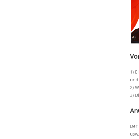
Vo
1) E
und 
2) W
3) D
An
Der 
usw