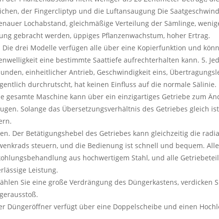
ichen, der Fingercliptyp und die Luftansaugung Die Saatgeschwind
enauer Lochabstand, gleichmäßige Verteilung der Sämlinge, weniger
ung gebracht werden, üppiges Pflanzenwachstum, hoher Ertrag.
. Die drei Modelle verfügen alle über eine Kopierfunktion und 
nwelligkeit eine bestimmte Saattiefe aufrechterhalten kann. 5. Je
unden, einheitlicher Antrieb, Geschwindigkeit eins, Übertragungsl
gentlich durchrutscht, hat keinen Einfluss auf die normale Sälinie.
ie gesamte Maschine kann über ein einzigartiges Getriebe zum Ä
ugen. Solange das Übersetzungsverhältnis des Getriebes gleich i
ern.
en. Der Betätigungshebel des Getriebes kann gleichzeitig die ra
enkrads steuern, und die Bedienung ist schnell und bequem. All
ohlungsbehandlung aus hochwertigem Stahl, und alle Getriebetei
rlässige Leistung.
ählen Sie eine große Verdrängung des Düngerkastens, verdicken 
gerausstoß.
er Düngeröffner verfügt über eine Doppelscheibe und einen Hochl