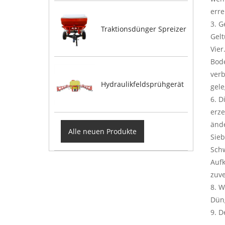
erre
3. G
Traktionsdünger Spreizer
Gelt
Vier
Bode
verb
Hydraulikfeldsprühgerät
gele
6. D
erze
änd
Alle neuen Produkte
Sieb
Schw
Aufk
zuve
8. W
Dün
9. D