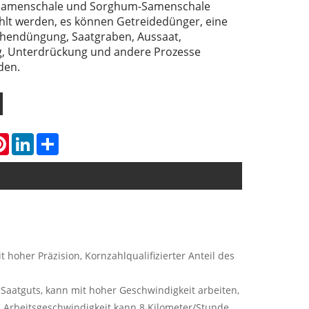
amenschale und Sorghum-Samenschale
lt werden, es können Getreidedünger, eine
chendüngung, Saatgraben, Aussaat,
 Unterdrückung und andere Prozesse
den.
atsApp
Pinterest
LinkedIn
Share
 hoher Präzision, Kornzahlqualifizierter Anteil des
 Saatguts, kann mit hoher Geschwindigkeit arbeiten,
e Arbeitsgeschwindigkeit kann 8 Kilometer/Stunde