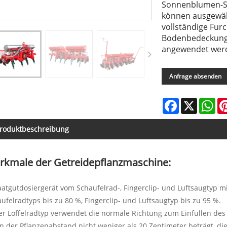
Sonnenblumen-S
können ausgewäh
vollständige Fur
Bodenbedeckung,
angewendet wer
Anfrage absenden
Facebook
X
Wh
roduktbeschreibung
rkmale der Getreidepflanzmaschine:
aatgutdosiergerät vom Schaufelrad-, Fingerclip- und Luftsaugtyp mit
ufelradtyps bis zu 80 %, Fingerclip- und Luftsaugtyp bis zu 95 %.
er Löffelradtyp verwendet die normale Richtung zum Einfüllen des
 der Pflanzenabstand nicht weniger als 20 Zentimeter beträgt, di