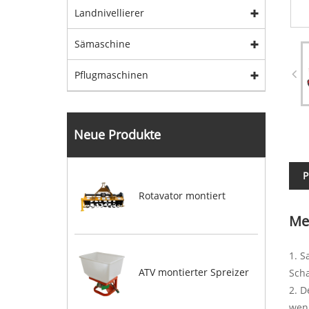
Landnivellierer
Sämaschine
Pflugmaschinen
Neue Produkte
P
Rotavator montiert
Me
1. S
ATV montierter Spreizer
Scha
2. D
wenn