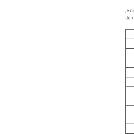
Je n
den 