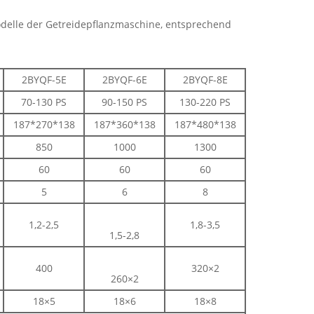
Modelle der Getreidepflanzmaschine, entsprechend
2BYQF-5E
2BYQF-6E
2BYQF-8E
70-130 PS
90-150 PS
130-220 PS
187*270*138
187*360*138
187*480*138
850
1000
1300
60
60
60
5
6
8
1,2-2,5
1,8-3,5
1,5-2,8
400
320×2
260×2
18×5
18×6
18×8