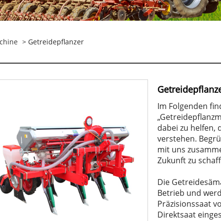
chine
> Getreidepflanzer
Getreidepflanz
Im Folgenden fi
„Getreidepflanzm
dabei zu helfen,
verstehen. Begrü
mit uns zusamme
Zukunft zu schaff
Die Getreidesäm
Betrieb und werd
Präzisionssaat 
Direktsaat einge