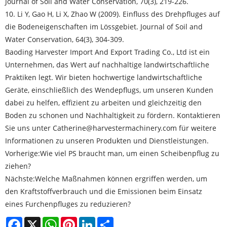
Journal of Soil and Water Conservation, 70(3), 219-226.
10. Li Y, Gao H, Li X, Zhao W (2009). Einfluss des Drehpfluges auf
die Bodeneigenschaften im Lössgebiet. Journal of Soil and
Water Conservation, 64(3), 304-309.
Baoding Harvester Import And Export Trading Co., Ltd ist ein
Unternehmen, das Wert auf nachhaltige landwirtschaftliche
Praktiken legt. Wir bieten hochwertige landwirtschaftliche
Geräte, einschließlich des Wendepflugs, um unseren Kunden
dabei zu helfen, effizient zu arbeiten und gleichzeitig den
Boden zu schonen und Nachhaltigkeit zu fördern. Kontaktieren
Sie uns unter Catherine@harvestermachinery.com für weitere
Informationen zu unseren Produkten und Dienstleistungen.
Vorherige:
Wie viel PS braucht man, um einen Scheibenpflug zu
ziehen?
Nächste:
Welche Maßnahmen können ergriffen werden, um
den Kraftstoffverbrauch und die Emissionen beim Einsatz
eines Furchenpfluges zu reduzieren?
Facebook
X
WhatsApp
Pinterest
LinkedIn
Share