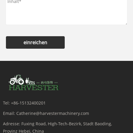
einreichen
Tel:
+86-15132400201
Email:
Catherine@harvestermachinery.com
Adresse:
Fuxing Road, High-Tech-Bezirk, Stadt Baoding,
Provinz Hebei, China