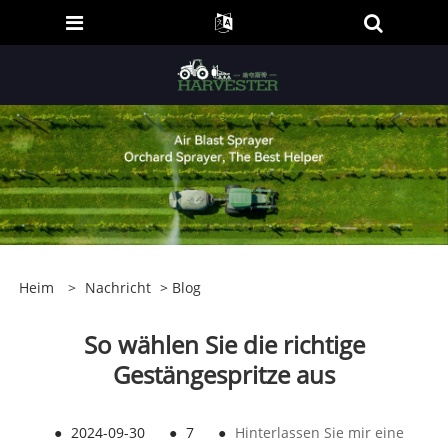
Heim
>
Nachricht
>
Blog
So wählen Sie die richtige
Gestängespritze aus
●
2024-09-30
●
7
●
Hinterlassen Sie mir eine