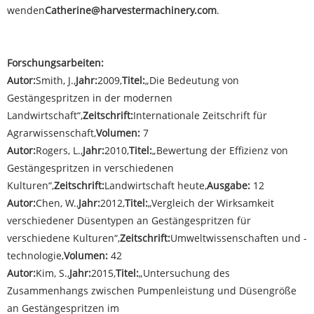
wenden
Catherine@harvestermachinery.com
.
Forschungsarbeiten:
Autor:
Smith, J.,
Jahr:
2009,
Titel:
„Die Bedeutung von
Gestängespritzen in der modernen
Landwirtschaft“,
Zeitschrift:
Internationale Zeitschrift für
Agrarwissenschaft,
Volumen:
7
Autor:
Rogers, L.,
Jahr:
2010,
Titel:
„Bewertung der Effizienz von
Gestängespritzen in verschiedenen
Kulturen“,
Zeitschrift:
Landwirtschaft heute,
Ausgabe:
12
Autor:
Chen, W.,
Jahr:
2012,
Titel:
„Vergleich der Wirksamkeit
verschiedener Düsentypen an Gestängespritzen für
verschiedene Kulturen“,
Zeitschrift:
Umweltwissenschaften und -
technologie,
Volumen:
42
Autor:
Kim, S.,
Jahr:
2015,
Titel:
„Untersuchung des
Zusammenhangs zwischen Pumpenleistung und Düsengröße
an Gestängespritzen im